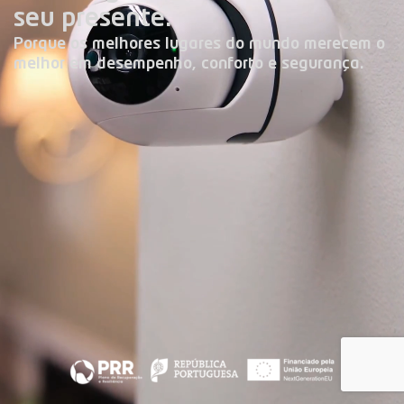
seu presente.
Porque os melhores lugares do mundo merecem o
melhor em desempenho, conforto e segurança.
Climatização
Energia Fotovoltaica
Sistemas de Domótica
Sistemas de Segurança
Aspiração Central
Laundry Jet
Carregadores V.E.